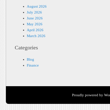
August 2026
July 2026
June 2026
May 2026
April 2026
March 2026
Categories
Blog
Finance
Proudly powered by Wor