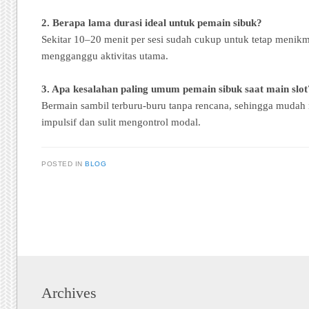
2. Berapa lama durasi ideal untuk pemain sibuk?
Sekitar 10–20 menit per sesi sudah cukup untuk tetap menik
mengganggu aktivitas utama.
3. Apa kesalahan paling umum pemain sibuk saat main slot
Bermain sambil terburu-buru tanpa rencana, sehingga muda
impulsif dan sulit mengontrol modal.
POSTED IN
BLOG
Post navigation
Archives