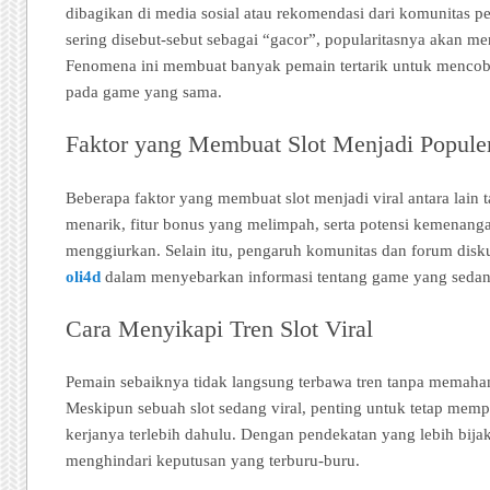
dibagikan di media sosial atau rekomendasi dari komunitas 
sering disebut-sebut sebagai “gacor”, popularitasnya akan m
Fenomena ini membuat banyak pemain tertarik untuk menco
pada game yang sama.
Faktor yang Membuat Slot Menjadi Popule
Beberapa faktor yang membuat slot menjadi viral antara lain 
menarik, fitur bonus yang melimpah, serta potensi kemenanga
menggiurkan. Selain itu, pengaruh komunitas dan forum disku
oli4d
dalam menyebarkan informasi tentang game yang sedan
Cara Menyikapi Tren Slot Viral
Pemain sebaiknya tidak langsung terbawa tren tanpa memaham
Meskipun sebuah slot sedang viral, penting untuk tetap mempel
kerjanya terlebih dahulu. Dengan pendekatan yang lebih bija
menghindari keputusan yang terburu-buru.