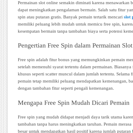
Permainan slot online semakin diminati karena menawarkan b
dapat meningkatkan pengalaman bermain. Salah satu fitur yang
spin atau putaran gratis. Banyak pemain tertarik mencari
slot 
memiliki peluang lebih mudah untuk memicu free spin, karena
kesempatan bermain tanpa tambahan biaya serta potensi keme
Pengertian Free Spin dalam Permainan Slot
Free spin adalah fitur bonus yang memungkinkan pemain men
setelah memenuhi syarat tertentu dalam permainan. Biasanya fi
khusus seperti scatter muncul dalam jumlah tertentu. Selama f
pemain tetap memiliki peluang mendapatkan kemenangan, bahk
dengan tambahan fitur seperti pengali kemenangan.
Mengapa Free Spin Mudah Dicari Pemain
Free spin yang mudah didapat menjadi daya tarik utama kar
tambahan tanpa harus meningkatkan taruhan. Pemain merasa 
besar untuk mendapatkan hasil positif karena jumlah putaran