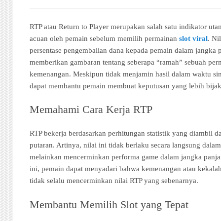
RTP atau Return to Player merupakan salah satu indikator uta
acuan oleh pemain sebelum memilih permainan
slot viral
. N
persentase pengembalian dana kepada pemain dalam jangka p
memberikan gambaran tentang seberapa “ramah” sebuah perm
kemenangan. Meskipun tidak menjamin hasil dalam waktu s
dapat membantu pemain membuat keputusan yang lebih bijak 
Memahami Cara Kerja RTP
RTP bekerja berdasarkan perhitungan statistik yang diambil da
putaran. Artinya, nilai ini tidak berlaku secara langsung dala
melainkan mencerminkan performa game dalam jangka panj
ini, pemain dapat menyadari bahwa kemenangan atau kekala
tidak selalu mencerminkan nilai RTP yang sebenarnya.
Membantu Memilih Slot yang Tepat