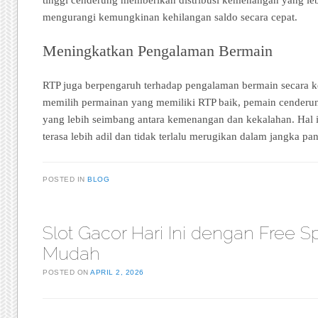
mengurangi kemungkinan kehilangan saldo secara cepat.
Meningkatkan Pengalaman Bermain
RTP juga berpengaruh terhadap pengalaman bermain secara 
memilih permainan yang memiliki RTP baik, pemain cenderu
yang lebih seimbang antara kemenangan dan kekalahan. Hal
terasa lebih adil dan tidak terlalu merugikan dalam jangka pa
POSTED IN
BLOG
Slot Gacor Hari Ini dengan Free S
Mudah
POSTED ON
APRIL 2, 2026